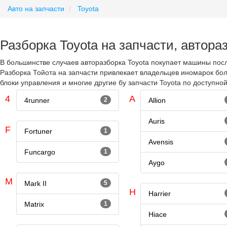
Авто на запчасти
Toyota
Разборка Toyota на запчасти, автора
В большинстве случаев авторазборка Toyota покупает машины посл
Разборка Тойота на запчасти привлекает владельцев иномарок бо
блоки управления и многие другие бу запчасти Toyota по доступн
4
A
4runner
2
Allion
Auris
F
Fortuner
1
Avensis
Funcargo
1
Aygo
M
Mark II
5
H
Harrier
Matrix
1
Hiace