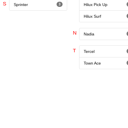
S
Sprinter
3
Hilux Pick Up
Hilux Surf
N
Nadia
T
Tercel
Town Ace