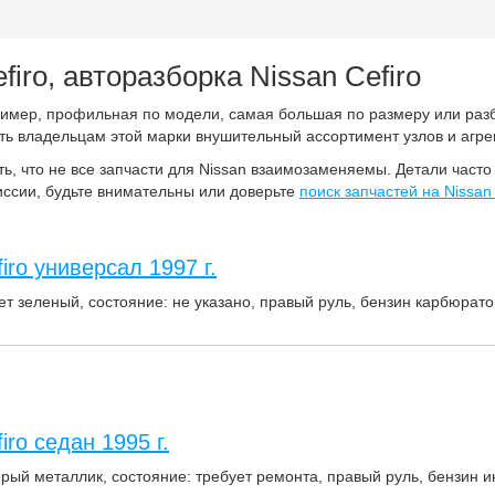
firo, авторазборка Nissan Cefiro
пример, профильная по модели, самая большая по размеру или разб
ь владельцам этой марки внушительный ассортимент узлов и агрег
, что не все запчасти для Nissan взаимозаменяемы. Детали часто 
миссии, будьте внимательны или доверьте
поиск запчастей на Nissan 
iro универсал 1997 г.
ет зеленый, состояние: не указано, правый руль, бензин карбюратор
iro седан 1995 г.
ерый металлик, состояние: требует ремонта, правый руль, бензин ин