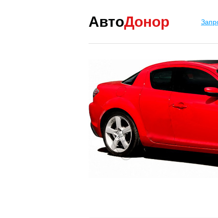
Авто
Донор
Запр