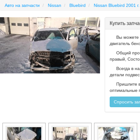
Авто на запчасти
Nissan
Bluebird
Nissan Bluebird 2001 г.
Купить запча
Вы можете
двигатель бен
Общий проб
правый, Состо
Всегда в н
детали подвеск
Пришлите 
оптимальные п
Спросить за