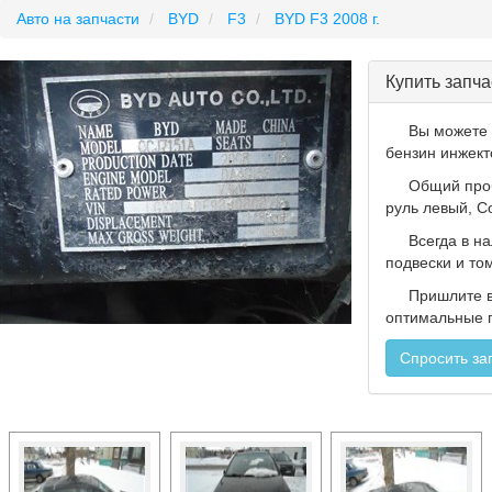
Авто на запчасти
BYD
F3
BYD F3 2008 г.
Купить запчас
Вы можете
бензин инжект
Общий проб
руль левый, С
Всегда в н
подвески и том
Пришлите 
оптимальные п
Спросить за